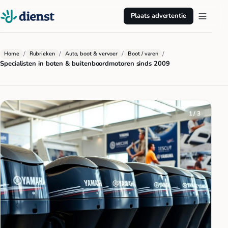
Plaats advertentie
/
/
/
/
Home
Rubrieken
Auto, boot & vervoer
Boot / varen
Specialisten in boten & buitenboordmotoren sinds 2009
1 / 3