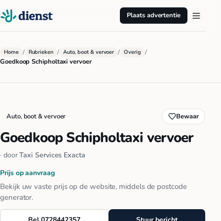
Plaats advertentie
/
/
/
/
Home
Rubrieken
Auto, boot & vervoer
Overig
Goedkoop Schipholtaxi vervoer
Auto, boot & vervoer
Bewaar
Goedkoop Schipholtaxi vervoer
· door
Taxi Services Exacta
Prijs op aanvraag
Bekijk uw vaste prijs op de website, middels de postcode
generator.
Bel 0728442357
Stuur bericht