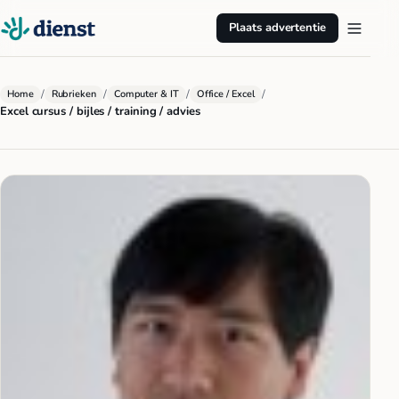
Plaats advertentie
/
/
/
/
Home
Rubrieken
Computer & IT
Office / Excel
Excel cursus / bijles / training / advies