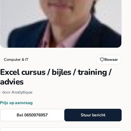
Computer & IT
Bewaar
Excel cursus / bijles / training /
advies
· door
Analytique
Prijs op aanvraag
Bel 0650976957
Stuur bericht