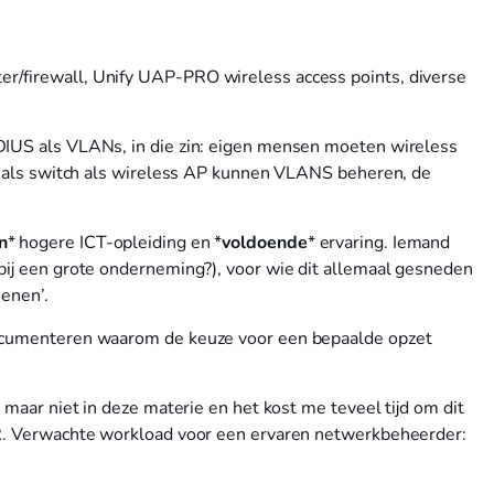
/firewall, Unify UAP-PRO wireless access points, diverse
DIUS als VLANs, in die zin: eigen mensen moeten wireless
ll als switch als wireless AP kunnen VLANS beheren, de
n
* hogere ICT-opleiding en *
voldoende
* ervaring. Iemand
 bij een grote onderneming?), voor wie dit allemaal gesneden
ienen’.
documenteren waarom de keuze voor een bepaalde opzet
 maar niet in deze materie en het kost me teveel tijd om dit
BR. Verwachte workload voor een ervaren netwerkbeheerder: