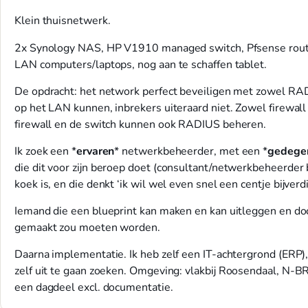
Klein thuisnetwerk.
2x Synology NAS, HP V1910 managed switch, Pfsense router
LAN computers/laptops, nog aan te schaffen tablet.
De opdracht: het network perfect beveiligen met zowel RA
op het LAN kunnen, inbrekers uiteraard niet. Zowel firewa
firewall en de switch kunnen ook RADIUS beheren.
Ik zoek een *
ervaren
* netwerkbeheerder, met een *
gedege
die dit voor zijn beroep doet (consultant/netwerkbeheerder
koek is, en die denkt ‘ik wil wel even snel een centje bijverd
Iemand die een blueprint kan maken en kan uitleggen en 
gemaakt zou moeten worden.
Daarna implementatie. Ik heb zelf een IT-achtergrond (ERP),
zelf uit te gaan zoeken. Omgeving: vlakbij Roosendaal, N-
een dagdeel excl. documentatie.