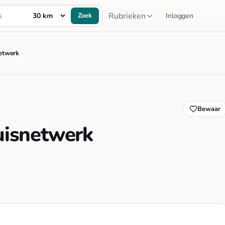
Rubrieken
Zoek
Inloggen
netwerk
Bewaar
huisnetwerk