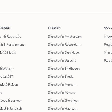
RIEKEN
STEDEN
ACC
en & Reparatie
Diensten in Amsterdam
Inlog
 & Entertainment
Diensten in Rotterdam
Regis
ief & Media
Diensten in Den Haag
Mijn 
Diensten in Utrecht
Plaat
& Welzijn
Diensten in Eindhoven
uter & IT
Diensten in Breda
tie & Reizen
Diensten in Arnhem
en
Diensten in Almere
 boot & vervoer
Diensten in Groningen
cieel & Juridisch
Diensten in Haarlem