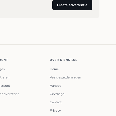
Plaats advertentie
OUNT
OVER DIENST.NL
gen
Home
treren
Veelgestelde vragen
account
Aanbod
s advertentie
Gevraagd
Contact
Privacy