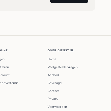
OUNT
OVER DIENST.NL
gen
Home
treren
Veelgestelde vragen
account
Aanbod
s advertentie
Gevraagd
Contact
Privacy
Voorwaarden