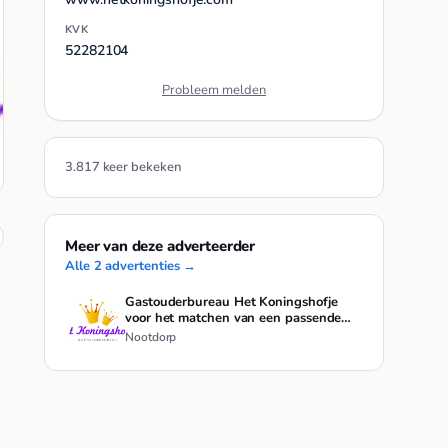
KVK
52282104
Probleem melden
3.817 keer bekeken
Meer van deze adverteerder
Alle 2 advertenties →
Gastouderbureau Het Koningshofje
voor het matchen van een passende
nanny voor uw gezin
Nootdorp