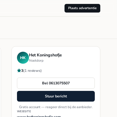
Plaats advertentie
Het Koningshofje
HK
Nootdorp
3
(1 reviews)
Bel 0613075507
Stuur bericht
Gratis account — reageer direct bij de aanbieder.
WEBSITE
www.hetkoningshofje.com