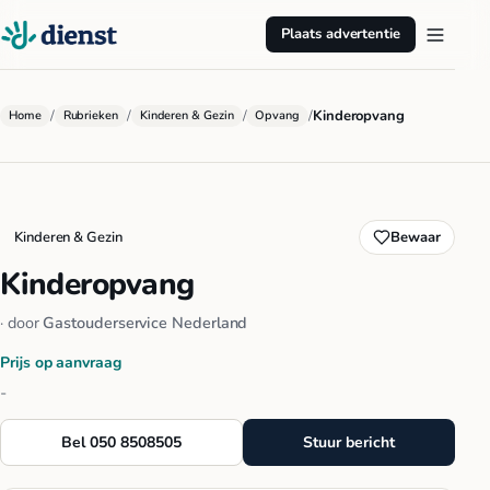
Plaats advertentie
/
/
/
/
Kinderopvang
Home
Rubrieken
Kinderen & Gezin
Opvang
Kinderen & Gezin
Bewaar
Kinderopvang
· door
Gastouderservice Nederland
Prijs op aanvraag
-
Bel 050 8508505
Stuur bericht