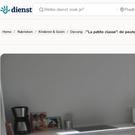
/
/
/
/
"La petite classe": de peu
Home
Rubrieken
Kinderen & Gezin
Opvang