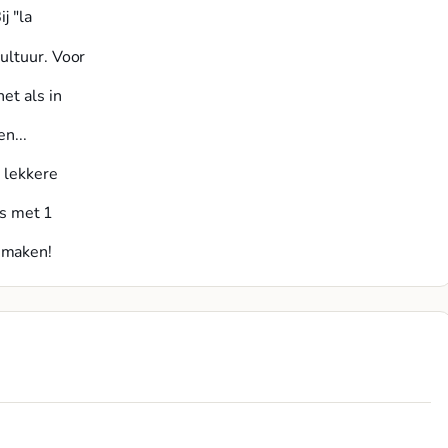
j "la
ultuur. Voor
et als in
n...
 lekkere
es met 1
 maken!