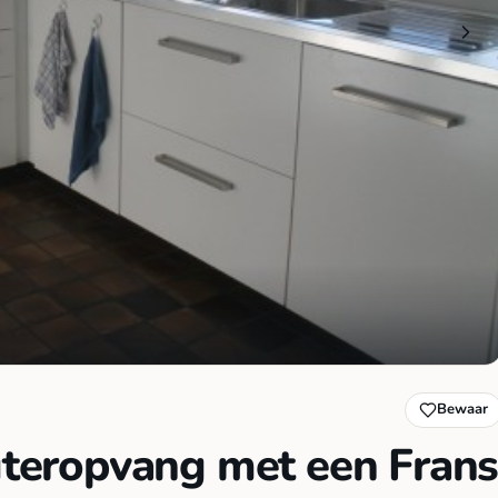
Bewaar
euteropvang met een Fran