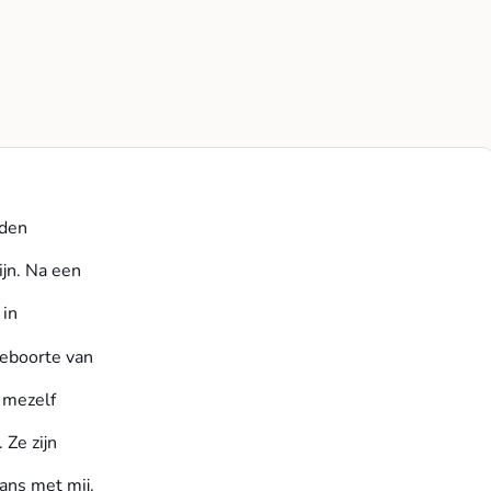
eden
ijn. Na een
 in
geboorte van
r mezelf
 Ze zijn
ans met mij.