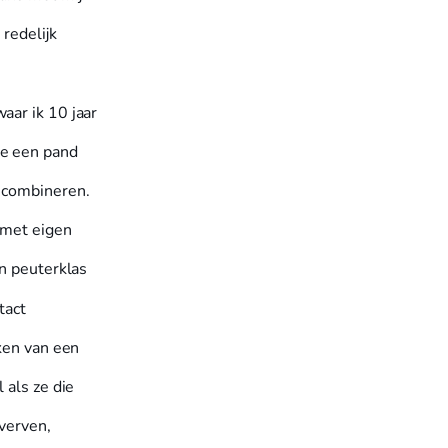
 redelijk
aar ik 10 jaar
we een pand
e combineren.
(met eigen
en peuterklas
tact
kken van een
 als ze die
 verven,