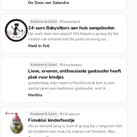
blauwe muisjes, geboo…
De Doos van Salandra
Kinderen & Gezin
Nederland
24-uurs Babysitters aan huis aangeboden
Op zoek naar een oppas? Wij helpen u graag bij het
vinden van iemand met de juiste ervaring en
competenties.Wij bieden o…
Maid in Full
Kinderen & Gezin
Amsterdam
Lieve, ervaren, enthousiaste gastouder heeft
plek voor kindjes
goedendag, mijn naam is Maritha en ik ben al een
aantal jaren een bedreven gastouder. wat ik
belangrijk vind in de opvan…
Maritha
Kinderen & Gezin
Hilversum
Fimoklei kinderfeestje
Als er iemand jarig is, kom ik graag bij u langs om met
de kinderen iets leuks te maken van fimoklei. Alle