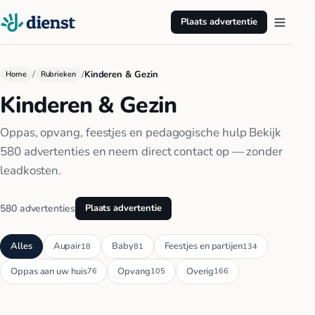
Plaats advertentie
/
/
Kinderen & Gezin
Home
Rubrieken
Kinderen & Gezin
Oppas, opvang, feestjes en pedagogische hulp Bekijk
580 advertenties en neem direct contact op — zonder
leadkosten.
580 advertenties
Plaats advertentie
Alles
Aupair
Baby
Feestjes en partijen
18
81
134
Oppas aan uw huis
Opvang
Overig
76
105
166