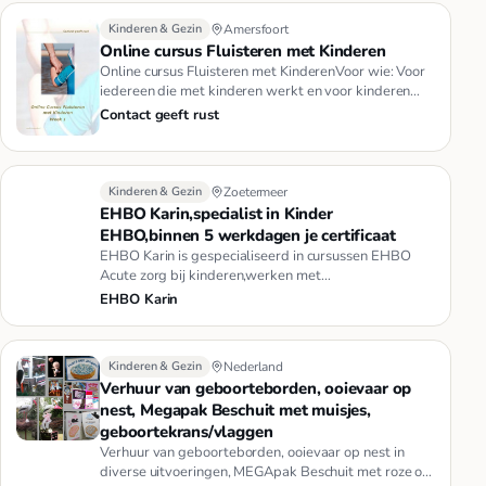
Kinderen & Gezin
Amersfoort
Online cursus Fluisteren met Kinderen
Online cursus Fluisteren met KinderenVoor wie: Voor
iedereen die met kinderen werkt en voor kinderen
zorgt: papa’s en ma…
Contact geeft rust
Kinderen & Gezin
Zoetermeer
EHBO Karin,specialist in Kinder
EHBO,binnen 5 werkdagen je certificaat
EHBO Karin is gespecialiseerd in cursussen EHBO
Acute zorg bij kinderen,werken met
gastouders,gastouderbureaus, en pedag…
EHBO Karin
Kinderen & Gezin
Nederland
Verhuur van geboorteborden, ooievaar op
nest, Megapak Beschuit met muisjes,
geboortekrans/vlaggen
Verhuur van geboorteborden, ooievaar op nest in
diverse uitvoeringen, MEGApak Beschuit met roze of