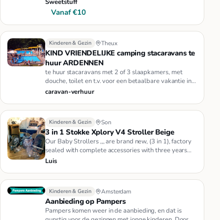
benodigde mat…
Sweetstuff
Vanaf €10
Kinderen & Gezin
Theux
KIND VRIENDELIJKE camping stacaravans te
huur ARDENNEN
te huur stacaravans met 2 of 3 slaapkamers, met
douche, toilet en t.v. voor een betaalbare vakantie in
de natuur van de …
caravan-verhuur
Kinderen & Gezin
Son
3 in 1 Stokke Xplory V4 Stroller Beige
Our Baby Strollers ,,, are brand new, (3 in 1), factory
sealed with complete accessories with three years
international …
Luis
Kinderen & Gezin
Amsterdam
Aanbieding op Pampers
Pampers komen weer in de aanbieding, en dat is
gunstig voor de gezinnen met jonge kinderen. Door