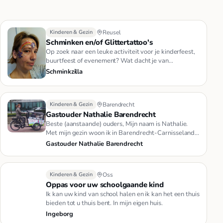
Kinderen & Gezin
Reusel
Schminken en/of Glittertattoo's
Op zoek naar een leuke activiteit voor je kinderfeest,
buurtfeest of evenement? Wat dacht je van
schminken?Schminkzilla …
Schminkzilla
Kinderen & Gezin
Barendrecht
Gastouder Nathalie Barendrecht
Beste (aanstaande) ouders, Mijn naam is Nathalie.
Met mijn gezin woon ik in Barendrecht-Carnisselande
in onze eengezinsw…
Gastouder Nathalie Barendrecht
Kinderen & Gezin
Oss
Oppas voor uw schoolgaande kind
Ik kan uw kind van school halen en ik kan het een thuis
bieden tot u thuis bent. In mijn eigen huis.
Ingeborg