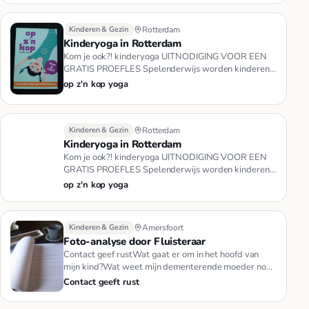
Kinderen & Gezin
Rotterdam
Kinderyoga in Rotterdam
Kom je ook?! kinderyoga UITNODIGING VOOR EEN
GRATIS PROEFLES Spelenderwijs worden kinderen
meer bewust van hun lichaam, …
op z'n kop yoga
Kinderen & Gezin
Rotterdam
Kinderyoga in Rotterdam
Kom je ook?! kinderyoga UITNODIGING VOOR EEN
GRATIS PROEFLES Spelenderwijs worden kinderen
meer bewust van hun lichaam, …
op z'n kop yoga
Kinderen & Gezin
Amersfoort
Foto-analyse door Fluisteraar
Contact geef rustWat gaat er om in het hoofd van
mijn kind?Wat weet mijn dementerende moeder nog
wèl?Wat moet ik aan met…
Contact geeft rust