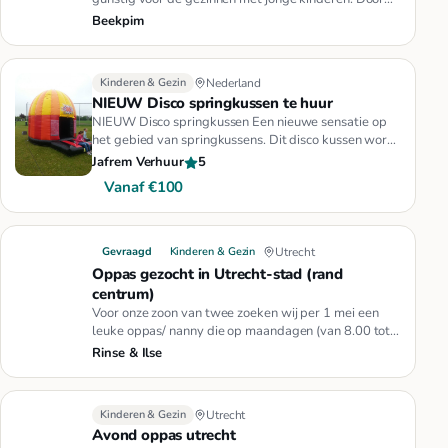
via een aanbieding Pamp…
Beekpim
Kinderen & Gezin
Nederland
NIEUW Disco springkussen te huur
NIEUW Disco springkussen Een nieuwe sensatie op
het gebied van springkussens. Dit disco kussen wordt
compleet geleverd i…
Jafrem Verhuur
5
Vanaf €100
Gevraagd
Kinderen & Gezin
Utrecht
Oppas gezocht in Utrecht-stad (rand
centrum)
Voor onze zoon van twee zoeken wij per 1 mei een
leuke oppas/ nanny die op maandagen (van 8.00 tot
+/- 18.00) en op dins…
Rinse & Ilse
Kinderen & Gezin
Utrecht
Avond oppas utrecht