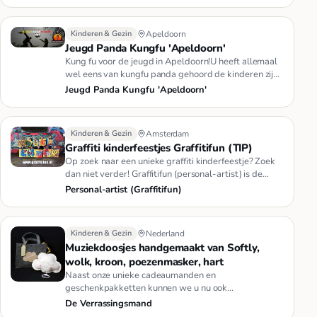
Kinderen & Gezin
Apeldoorn
Jeugd Panda Kungfu 'Apeldoorn'
Kung fu voor de jeugd in Apeldoorn!U heeft allemaal
wel eens van kungfu panda gehoord de kinderen zijn
er dol op!Waarom …
Jeugd Panda Kungfu 'Apeldoorn'
Kinderen & Gezin
Amsterdam
Graffiti kinderfeestjes Graffitifun (TIP)
Op zoek naar een unieke graffiti kinderfeestje? Zoek
dan niet verder! Graffitifun (personal-artist) is de
specialist in …
Personal-artist (Graffitifun)
Kinderen & Gezin
Nederland
Muziekdoosjes handgemaakt van Softly,
wolk, kroon, poezenmasker, hart
Naast onze unieke cadeaumanden en
geschenkpakketten kunnen we u nu ook
handgemaakte muziekdoosjes van Softly aanbieden
De Verrassingsmand
i…