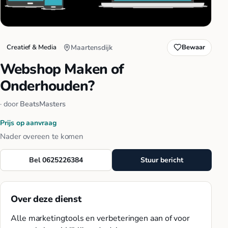
Creatief & Media
Maartensdijk
Bewaar
Webshop Maken of
Onderhouden?
· door
BeatsMasters
Prijs op aanvraag
Nader overeen te komen
Bel 0625226384
Stuur bericht
Over deze dienst
Alle marketingtools en verbeteringen aan of voor