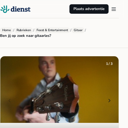
Plaats advertentie
/
/
/
/
Home
Rubrieken
Feest & Entertainment
Gitaar
Ben jij op zoek naar gitaarles?
1 / 3