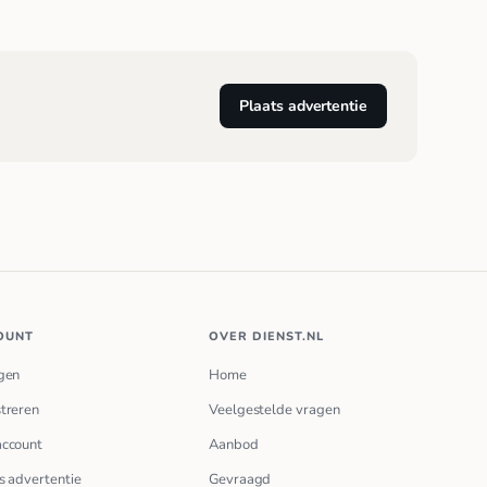
Plaats advertentie
OUNT
OVER DIENST.NL
gen
Home
treren
Veelgestelde vragen
account
Aanbod
s advertentie
Gevraagd