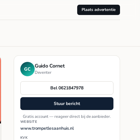
Plaats advertentie
Guido Cornet
GC
Deventer
Bel 0621847978
Stuur bericht
Gratis account — reageer direct bij de aanbieder.
WEBSITE
www.trompetlesaanhuis.nl
KVK