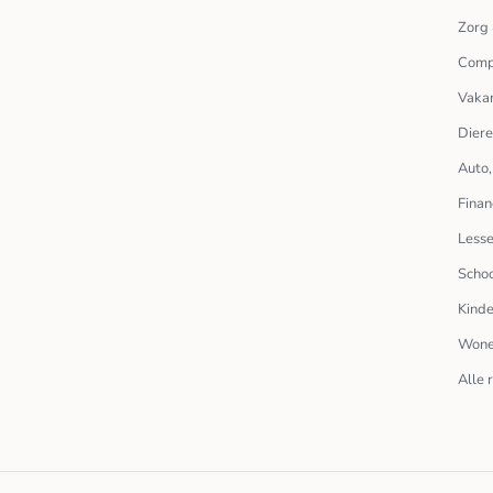
Zorg 
Comp
Vakan
Dier
Auto,
Finan
Lesse
Scho
Kinde
Wone
Alle 