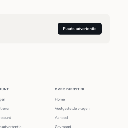
Plaats advertentie
OUNT
OVER DIENST.NL
gen
Home
treren
Veelgestelde vragen
account
Aanbod
s advertentie
Gevraagd