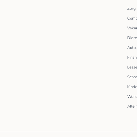
Zorg 
Comp
Vakan
Dier
Auto,
Finan
Lesse
Scho
Kinde
Wone
Alle 