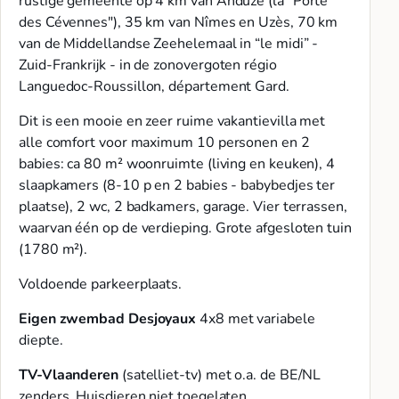
rustige gemeente op 4 km van Anduze (la "Porte
des Cévennes"), 35 km van Nîmes en Uzès, 70 km
van de Middellandse Zeehelemaal in “le midi” -
Zuid-Frankrijk - in de zonovergoten régio
Languedoc-Roussillon, département Gard.
Dit is een mooie en zeer ruime vakantievilla met
alle comfort voor maximum 10 personen en 2
babies: ca 80 m² woonruimte (living en keuken), 4
slaapkamers (8-10 p en 2 babies - babybedjes ter
plaatse), 2 wc, 2 badkamers, garage. Vier terrassen,
waarvan één op de verdieping. Grote afgesloten tuin
(1780 m²).
Voldoende parkeerplaats.
Eigen
zwembad Desjoyaux
4x8 met variabele
diepte.
TV-Vlaanderen
(satelliet-tv) met o.a. de BE/NL
zenders. Huisdieren niet toegelaten.