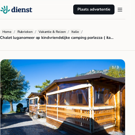
Plaats advertentie
/
/
/
/
Home
Rubrieken
Vakantie & Reizen
Italie
Chalet luganomeer op kindvriendelijke camping porlezza ( ita…
1 / 3