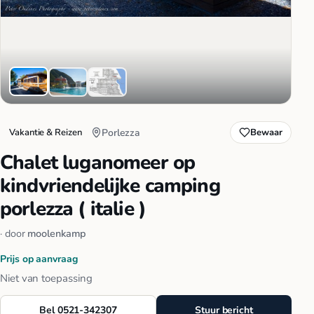
Vakantie & Reizen
Porlezza
Bewaar
Chalet luganomeer op
kindvriendelijke camping
porlezza ( italie )
· door
moolenkamp
Prijs op aanvraag
Niet van toepassing
Bel 0521-342307
Stuur bericht