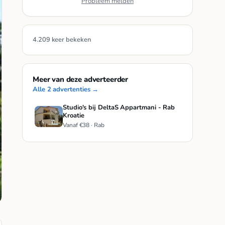
Probleem melden
4.209 keer bekeken
Meer van deze adverteerder
Alle 2 advertenties →
Studio's bij DeltaS Appartmani - Rab
Kroatie
Vanaf €38 · Rab