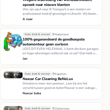
opzoek naar nieuwe klanten
Wie zijn wij:A naar B Transport is een modern en
professioneel bedrijf gevestigd in Utrecht. Wij bieden
naast sneltransp…
A naar
Auto, boot & vervoer
Nederland
100% gegarandeerd de goedkoopste
automonteur geen uurloon
LEES DIT EVEN HELEMAAL. U bent die dure garages
en hoge rekeningen achteraf ook zo zat? Dan hebt u
nu het goedkoopste ad…
Jan
Auto, boot & vervoer
Kapellen
Naxcar Car Cleaning BeNeLux
Detailen is meer dan poetsen…Leer bij ons het
verschil tussen goed en beter!Naxcar is een ‘autogek’
familiebedrijf, onts…
Naxcar bvba
Auto, boot & vervoer
Zoetermeer