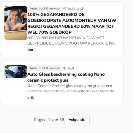
Auto, boot & vervoer
Nederland
100% GEGARANDEERD DE
GOEDKOOPSTE AUTOMONTEUR VAN UW
REGIO! GEGARANDEERD 50% MAAR TOT
WEL 70% GOEDKOP
NIEUW NIEUW NIEUW NIEUW NIEUW MET
GESPREIDE BETALING VOOR UW REPARATIE NA
OVERLEG MOGELIJK...(voor aanvang van de repara…
Jan
Auto, boot & vervoer
Delft
Auto Glass bescherming coating Nano
ceramic protect glas
Nano Ceramic Protect glas coating zorgt voor een
perfecte bescherming van de autoruit waardoor de
zichtbaarheid voor de …
erik
Pagina 1 van 39
Volgende