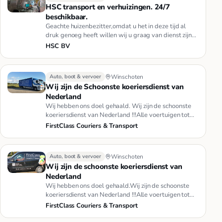
HSC transport en verhuizingen. 24/7
beschikbaar.
Geachte huizenbezitter,omdat u het in deze tijd al
druk genoeg heeft willen wij u graag van dienst zijn
met het verkoop …
HSC BV
Auto, boot & vervoer
Winschoten
Wij zijn de Schoonste koeriersdienst van
Nederland
Wij hebben ons doel gehaald. Wij zijn de schoonste
koeriersdienst van Nederland !!!Alle voertuigen tot
3500 kg GVW, 9 di…
FirstClass Couriers & Transport
Auto, boot & vervoer
Winschoten
Wij zijn de schoonste koeriersdienst van
Nederland
Wij hebben ons doel gehaald.Wij zijn de schoonste
koeriersdienst van Nederland !!!Alle voertuigen tot
3500 kg GVW, 9 div…
FirstClass Couriers & Transport