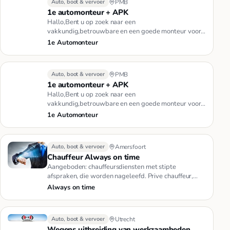
Auto, boot & vervoer
PMB
1e automonteur + APK
Hallo,Bent u op zoek naar een
vakkundig,betrouwbare en een goede monteur voor
uw auto?Dan zit u goed ,U kunt bij mij ter…
1e Automonteur
Auto, boot & vervoer
PMB
1e automonteur + APK
Hallo,Bent u op zoek naar een
vakkundig,betrouwbare en een goede monteur voor
uw auto?Dan zit u goed ,U kunt bij mij ter…
1e Automonteur
Auto, boot & vervoer
Amersfoort
Chauffeur Always on time
Aangeboden: chauffeursdiensten met stipte
afspraken, die worden nageleefd. Prive chauffeur,
tijdelijke koeriersdiensten.…
Always on time
Auto, boot & vervoer
Utrecht
Wegens uitbreiding van werkzaamheden,