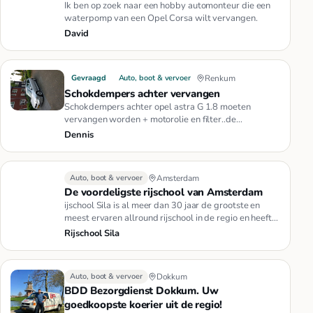
Ik ben op zoek naar een hobby automonteur die een
waterpomp van een Opel Corsa wilt vervangen.
David
Gevraagd
Auto, boot & vervoer
Renkum
Schokdempers achter vervangen
Schokdempers achter opel astra G 1.8 moeten
vervangen worden + motorolie en filter..de
onderdelen zijn reeds aanwezig..i…
Dennis
Auto, boot & vervoer
Amsterdam
De voordeligste rijschool van Amsterdam
ijschool Sila is al meer dan 30 jaar de grootste en
meest ervaren allround rijschool in de regio en heeft
zelfs het gros…
Rijschool Sila
Auto, boot & vervoer
Dokkum
BDD Bezorgdienst Dokkum. Uw
goedkoopste koerier uit de regio!