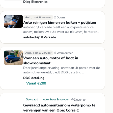
teller reparatie.Redenen …
Diag Electronics
Auto, boot & vervoer
Doorn
Auto reinigen binnen en buiten + polijsten
autobedrijf verkade biedt een auto poets service
aan.wij maken uw auto weer als nieuw.wij hanteren
de volgende prijzen:v…
autobedrijf R.Verkade
Auto, boot & vervoer
Wormerveer
Voor een auto, motor of boot in
showroomstaat!
Door jarenlange ervaring, ontstaan uit passie voor de
automotive wereld, biedt DDS detailing
hoogstaande diensten in de …
DDS detailing
Vanaf €200
Gevraagd
Auto, boot & vervoer
Deventer
Gevraagd automonteur om waterpomp te
vervangen van een Opel Corsa C