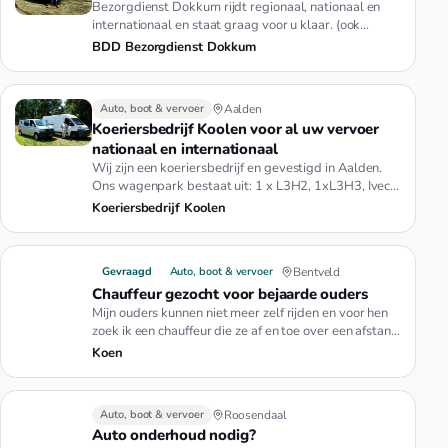
Bezorgdienst Dokkum rijdt regionaal, nationaal en
internationaal en staat graag voor u klaar. (ook
spoedritten)Onze bezo…
BDD Bezorgdienst Dokkum
Auto, boot & vervoer
Aalden
Koeriersbedrijf Koolen voor al uw vervoer
nationaal en internationaal
Wij zijn een koeriersbedrijf en gevestigd in Aalden.
Ons wagenpark bestaat uit: 1 x L3H2, 1xL3H3, Iveco
met 4,5 meter la…
Koeriersbedrijf Koolen
Gevraagd
Auto, boot & vervoer
Bentveld
Chauffeur gezocht voor bejaarde ouders
Mijn ouders kunnen niet meer zelf rijden en voor hen
zoek ik een chauffeur die ze af en toe over een afstand
tot 150km k…
Koen
Auto, boot & vervoer
Roosendaal
Auto onderhoud nodig?