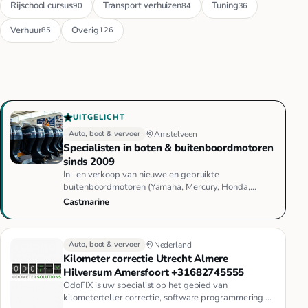
Rijschool cursus
Transport verhuizen
Tuning
90
84
36
Verhuur
Overig
85
126
UITGELICHT
Auto, boot & vervoer
Amstelveen
Specialisten in boten & buitenboordmotoren
sinds 2009
In- en verkoop van nieuwe en gebruikte
buitenboordmotoren (Yamaha, Mercury, Honda,
Suzuki e.a.), elektrische fluistermot…
Castmarine
Auto, boot & vervoer
Nederland
Kilometer correctie Utrecht Almere
Hilversum Amersfoort +31682745555
OdoFIX is uw specialist op het gebied van
kilometerteller correctie, software programmering en