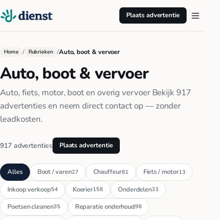
Plaats advertentie
/
/
Auto, boot & vervoer
Home
Rubrieken
Auto, boot & vervoer
Auto, fiets, motor, boot en overig vervoer Bekijk 917
advertenties en neem direct contact op — zonder
leadkosten.
917 advertenties
Plaats advertentie
Alles
Boot / varen
Chauffeur
Fiets / motor
27
81
13
Inkoop verkoop
Koerier
Onderdelen
54
158
33
Poetsen cleanen
Reparatie onderhoud
35
98