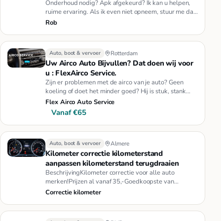
Onderhoud nodig? Apk afgekeurd? Ik kan u helpen,
ruime ervaring. Als ik even niet opneem, stuur me dan
een app of sms
Rob
Auto, boot & vervoer
Rotterdam
Uw Airco Auto Bijvullen? Dat doen wij voor
u : FlexAirco Service.
Zijn er problemen met de airco van je auto? Geen
koeling of doet het minder goed? Hij is stuk, stank
geur of koelt slech…
Flex Airco Auto Service
Vanaf €65
Auto, boot & vervoer
Almere
Kilometer correctie kilometerstand
aanpassen kilometerstand terugdraaien
BeschrijvingKilometer correctie voor alle auto
merken!Prijzen al vanaf 35,-Goedkoopste van
Nederland24/7 beschikbaar kil…
Correctie kilometer