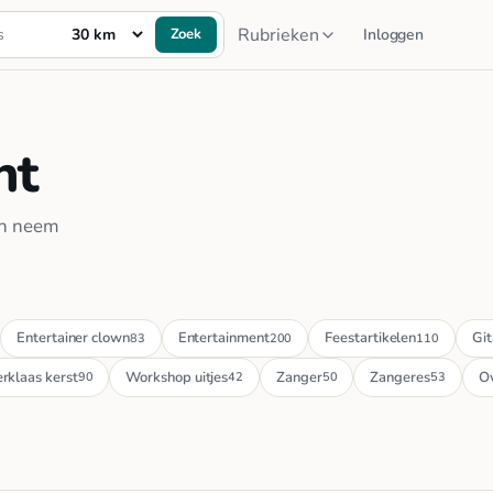
Rubrieken
Zoek
Inloggen
nt
en neem
Entertainer clown
Entertainment
Feestartikelen
Git
83
200
110
erklaas kerst
Workshop uitjes
Zanger
Zangeres
Ov
90
42
50
53