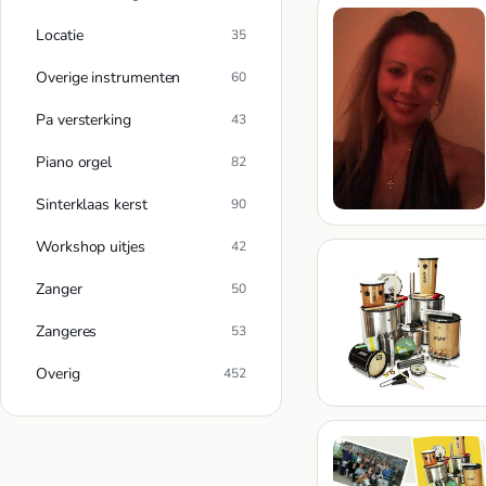
Locatie
35
Overige instrumenten
60
Pa versterking
43
Piano orgel
82
Sinterklaas kerst
90
Workshop uitjes
42
Zanger
50
Zangeres
53
Overig
452