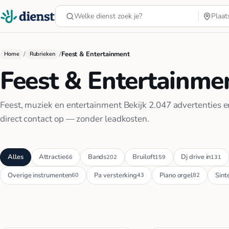
/
/
Feest & Entertainment
Home
Rubrieken
Feest & Entertainme
Feest, muziek en entertainment Bekijk 2.047 advertenties 
direct contact op — zonder leadkosten.
Alles
Attractie
Bands
Bruiloft
Dj drive in
66
202
159
131
Overige instrumenten
Pa versterking
Piano orgel
Sint
60
43
82