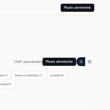
Plaats advertentie
2.047 advertenties
Plaats advertentie
aar
Horeca catering
Locatie
73
117
35
erig
452