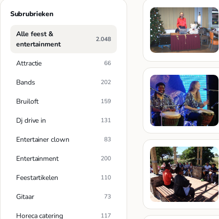
Subrubrieken
Alle feest &
2.048
entertainment
Attractie
66
Bands
202
Bruiloft
159
Dj drive in
131
Entertainer clown
83
Entertainment
200
Feestartikelen
110
Gitaar
73
Horeca catering
117