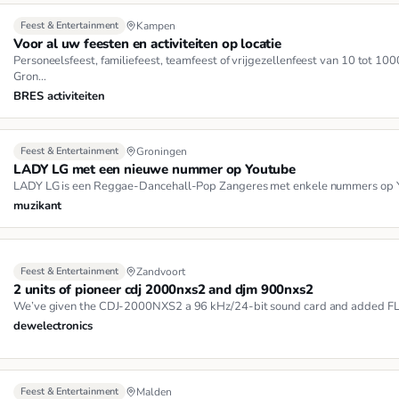
Feest & Entertainment
Kampen
Voor al uw feesten en activiteiten op locatie
Personeelsfeest, familiefeest, teamfeest of vrijgezellenfeest van 10 tot 10
Gron…
BRES activiteiten
Feest & Entertainment
Groningen
LADY LG met een nieuwe nummer op Youtube
LADY LG is een Reggae-Dancehall-Pop Zangeres met enkele nummers op Y
muzikant
Feest & Entertainment
Zandvoort
2 units of pioneer cdj 2000nxs2 and djm 900nxs2
We’ve given the CDJ-2000NXS2 a 96 kHz/24-bit sound card and added FLA
dewelectronics
Feest & Entertainment
Malden