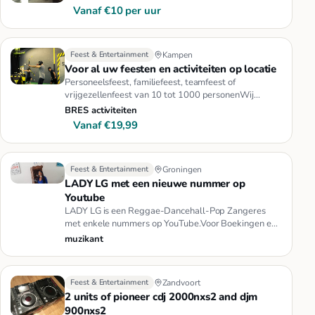
Vanaf €10 per uur
Feest & Entertainment
Kampen
Voor al uw feesten en activiteiten op locatie
Personeelsfeest, familiefeest, teamfeest of
vrijgezellenfeest van 10 tot 1000 personenWij
komen langs op locatie in Gron…
BRES activiteiten
Vanaf €19,99
Feest & Entertainment
Groningen
LADY LG met een nieuwe nummer op
Youtube
LADY LG is een Reggae-Dancehall-Pop Zangeres
met enkele nummers op YouTube.Voor Boekingen en
Optredens maak contact op F…
muzikant
Feest & Entertainment
Zandvoort
2 units of pioneer cdj 2000nxs2 and djm
900nxs2