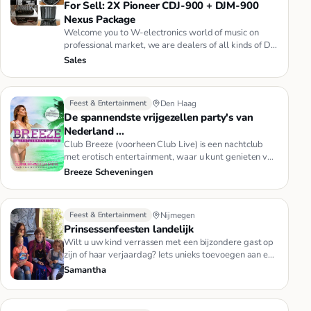
For Sell: 2X Pioneer CDJ-900 + DJM-900
Nexus Package
Welcome you to W-electronics world of music on
professional market, we are dealers of all kinds of Dj
Equipment Such as …
Sales
Feest & Entertainment
Den Haag
De spannendste vrijgezellen party's van
Nederland ...
Club Breeze (voorheen Club Live) is een nachtclub
met erotisch entertainment, waar u kunt genieten van
spectaculaire paa…
Breeze Scheveningen
Feest & Entertainment
Nijmegen
Prinsessenfeesten landelijk
Wilt u uw kind verrassen met een bijzondere gast op
zijn of haar verjaardag? Iets unieks toevoegen aan een
evenement? Hu…
Samantha