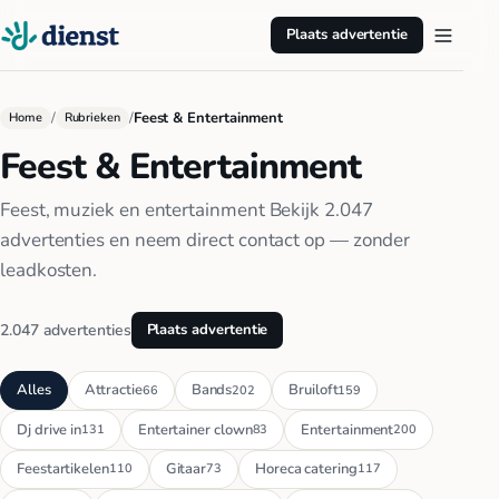
Plaats advertentie
/
/
Feest & Entertainment
Home
Rubrieken
Feest & Entertainment
Feest, muziek en entertainment Bekijk 2.047
advertenties en neem direct contact op — zonder
leadkosten.
2.047 advertenties
Plaats advertentie
Alles
Attractie
Bands
Bruiloft
66
202
159
Dj drive in
Entertainer clown
Entertainment
131
83
200
Feestartikelen
Gitaar
Horeca catering
110
73
117