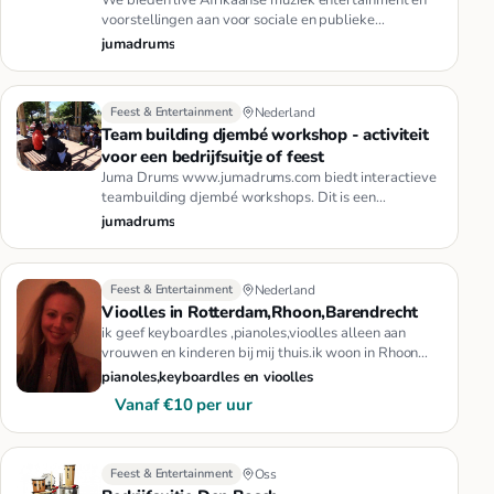
We bieden live Afrikaanse muziek entertainment en
voorstellingen aan voor sociale en publieke
evenementen, festivals, be…
jumadrums
Feest & Entertainment
Nederland
Team building djembé workshop - activiteit
voor een bedrijfsuitje of feest
Juma Drums www.jumadrums.com biedt interactieve
teambuilding djembé workshops. Dit is een
fantastische activiteit voor w…
jumadrums
Feest & Entertainment
Nederland
Vioolles in Rotterdam,Rhoon,Barendrecht
ik geef keyboardles ,pianoles,vioolles alleen aan
vrouwen en kinderen bij mij thuis.ik woon in Rhoon
(Portland).het kost…
pianoles,keyboardles en vioolles
Vanaf €10 per uur
Feest & Entertainment
Oss