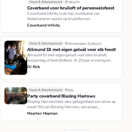
Feest & Entertainment
Utrecht
Coverband voor bruiloft of personeelsfeest
Coverband Infinity is de top coverband van
Nederland en speelt op bruiloften en
personeelsfeesten. Coverband Infinity is…
Coverband Infinity
Feest & Entertainment
Amsterdam-Zuidoost
Allround DJ met eigen geluid voor elk feest!
Allround DJ met eigen geluid voor elke bruiloft,
verjaardag of bedrijfsfeest. Al 20 jaar ervaring en
draait wat jij wilt…
DJ Rick
Feest & Entertainment
Ede
Party coverband Blazing Harrows
Blazing HarrowsVoor elke gelegenheid een show op
maat! Wij zijn Blazing Harrows, een jonge,
professionele coverband met …
Maarten Hopman