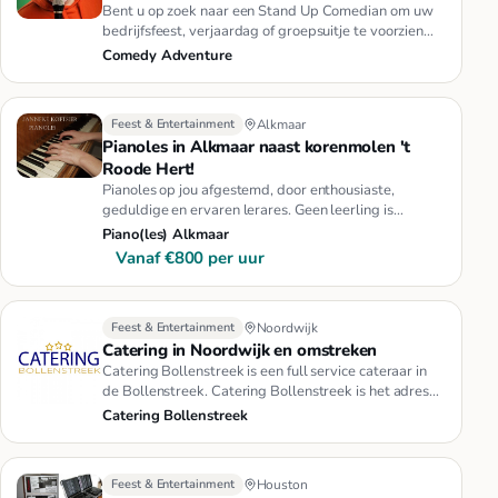
Bent u op zoek naar een Stand Up Comedian om uw
bedrijfsfeest, verjaardag of groepsuitje te voorzien
van de nodige humor…
Comedy Adventure
Feest & Entertainment
Alkmaar
Pianoles in Alkmaar naast korenmolen 't
Roode Hert!
Pianoles op jou afgestemd, door enthousiaste,
geduldige en ervaren lerares. Geen leerling is
hetzelfde en de lessen daar…
Piano(les) Alkmaar
Vanaf €800 per uur
Feest & Entertainment
Noordwijk
Catering in Noordwijk en omstreken
Catering Bollenstreek is een full service cateraar in
de Bollenstreek. Catering Bollenstreek is het adres
voor een intie…
Catering Bollenstreek
Feest & Entertainment
Houston