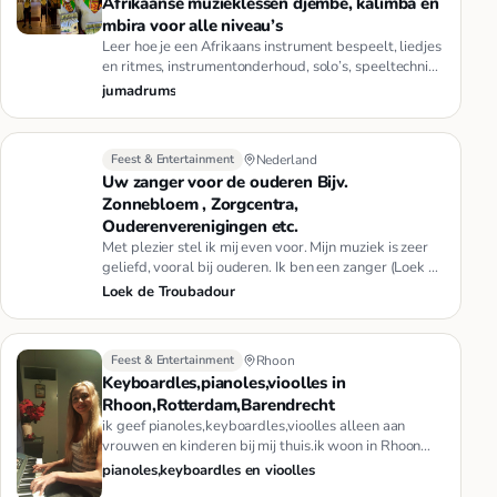
Afrikaanse muzieklessen djembé, kalimba en
mbira voor alle niveau’s
Leer hoe je een Afrikaans instrument bespeelt, liedjes
en ritmes, instrumentonderhoud, solo’s, speeltechniek
en nog veel…
jumadrums
Feest & Entertainment
Nederland
Uw zanger voor de ouderen Bijv.
Zonnebloem , Zorgcentra,
Ouderenverenigingen etc.
Met plezier stel ik mij even voor. Mijn muziek is zeer
geliefd, vooral bij ouderen. Ik ben een zanger (Loek de
Troubadou…
Loek de Troubadour
Feest & Entertainment
Rhoon
Keyboardles,pianoles,vioolles in
Rhoon,Rotterdam,Barendrecht
ik geef pianoles,keyboardles,vioolles alleen aan
vrouwen en kinderen bij mij thuis.ik woon in Rhoon
(Portland).het kost …
pianoles,keyboardles en vioolles