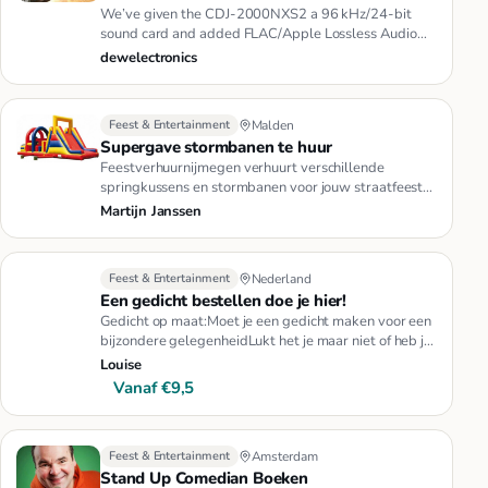
We’ve given the CDJ-2000NXS2 a 96 kHz/24-bit
sound card and added FLAC/Apple Lossless Audio
(ALAC) support – paving the …
dewelectronics
Feest & Entertainment
Malden
Supergave stormbanen te huur
Feestverhuurnijmegen verhuurt verschillende
springkussens en stormbanen voor jouw straatfeest
of sportdag en alles tegen…
Martijn Janssen
Feest & Entertainment
Nederland
Een gedicht bestellen doe je hier!
Gedicht op maat:Moet je een gedicht maken voor een
bijzondere gelegenheidLukt het je maar niet of heb je
eenvoudigweg di…
Louise
Vanaf €9,5
Feest & Entertainment
Amsterdam
Stand Up Comedian Boeken