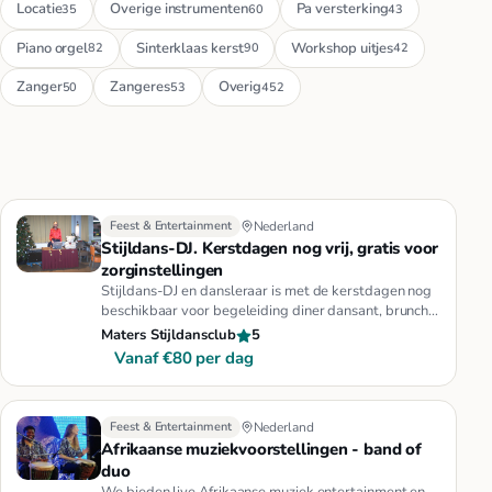
Locatie
Overige instrumenten
Pa versterking
35
60
43
Piano orgel
Sinterklaas kerst
Workshop uitjes
82
90
42
Zanger
Zangeres
Overig
50
53
452
Feest & Entertainment
Nederland
Stijldans-DJ. Kerstdagen nog vrij, gratis voor
zorginstellingen
Stijldans-DJ en dansleraar is met de kerstdagen nog
beschikbaar voor begeleiding diner dansant, brunch,
KBO, jaarfeest, …
Maters Stijldansclub
5
Vanaf €80 per dag
Feest & Entertainment
Nederland
Afrikaanse muziekvoorstellingen - band of
duo