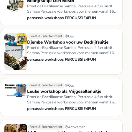
Bedrijfsuitje Den Bosch
Proef de Braziliaanse Samba! Percussie 4 fun biedt
Samba/Percussie workshops voor mensen vanaf 16
jaar en in groepsgroot…
percussie workshops PERCUSSIE4FUN
Feest & Entertainment
Oss
Djembe Workshop voor uw Bedrijfsuitje
Proef de Braziliaanse Samba! Percussie 4 fun biedt
Samba/Percussie workshops voor mensen vanaf 16
jaar en in groepsgroot…
percussie workshops PERCUSSIE4FUN
Feest & Entertainment
Oss
Leuke workshop als Vrijgezellenuitje
Proef de Braziliaanse Samba! Percussie 4 fun biedt
Samba/Percussie workshops voor mensen vanaf 16
jaar en in groepsgroot…
percussie workshops PERCUSSIE4FUN
Feest & Entertainment
Antwerpen