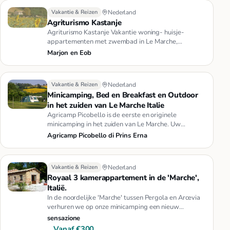
Vakantie & Reizen
Nederland
Agriturismo Kastanje
Agriturismo Kastanje Vakantie woning- huisje-
appartementen met zwembad in Le Marche,
authentiek Italië, Adriatische zee…
Marjon en Eob
Vakantie & Reizen
Nederland
Minicamping, Bed en Breakfast en Outdoor
in het zuiden van Le Marche Italie
Agricamp Picobello is de eerste en originele
minicamping in het zuiden van Le Marche. Uw
vakantie in Italie wordt een pr…
Agricamp Picobello di Prins Erna
Vakantie & Reizen
Nederland
Royaal 3 kamerappartement in de 'Marche',
Italië.
In de noordelijke 'Marche' tussen Pergola en Arcevia
verhuren we op onze minicamping een nieuw
gerealiseerd 3 kamer appa…
sensazione
Vanaf €300