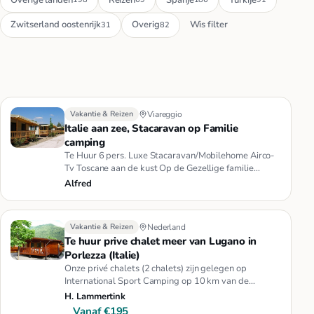
Zwitserland oostenrijk
Overig
Wis filter
31
82
Vakantie & Reizen
Viareggio
Italie aan zee, Stacaravan op Familie
camping
Te Huur 6 pers. Luxe Stacaravan/Mobilehome Airco-
Tv Toscane aan de kust Op de Gezellige familie
Camping Paradisio in Tos…
Alfred
Vakantie & Reizen
Nederland
Te huur prive chalet meer van Lugano in
Porlezza (Italie)
Onze privé chalets (2 chalets) zijn gelegen op
International Sport Camping op 10 km van de
Zwitserse grens, direct aan h…
H. Lammertink
Vanaf €195