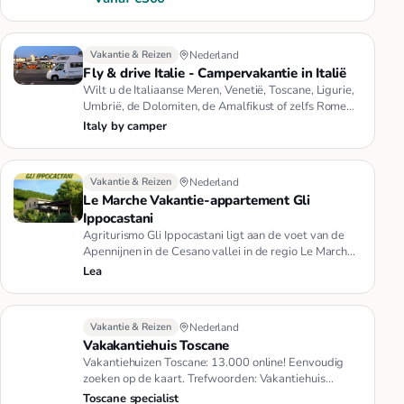
Vakantie & Reizen
Nederland
Fly & drive Italie - Campervakantie in Italië
Wilt u de Italiaanse Meren, Venetië, Toscane, Ligurie,
Umbrië, de Dolomiten, de Amalfikust of zelfs Rome
bezoeken? Bent …
Italy by camper
Vakantie & Reizen
Nederland
Le Marche Vakantie-appartement Gli
Ippocastani
Agriturismo Gli Ippocastani ligt aan de voet van de
Apennijnen in de Cesano vallei in de regio Le Marche.
Ongerepte natu…
Lea
Vakantie & Reizen
Nederland
Vakakantiehuis Toscane
Vakantiehuizen Toscane: 13.000 online! Eenvoudig
zoeken op de kaart. Trefwoorden: Vakantiehuis
Toscane
Toscane specialist