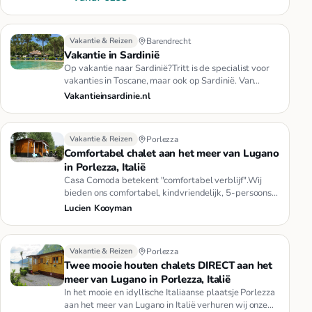
Vakantie & Reizen
Barendrecht
Vakantie in Sardinië
Op vakantie naar Sardinië?Tritt is de specialist voor
vakanties in Toscane, maar ook op Sardinië. Van
exclusive villa's …
Vakantieinsardinie.nl
Vakantie & Reizen
Porlezza
Comfortabel chalet aan het meer van Lugano
in Porlezza, Italië
Casa Comoda betekent "comfortabel verblijf".Wij
bieden ons comfortabel, kindvriendelijk, 5-persoons
chalet in Porlezza t…
Lucien Kooyman
Vakantie & Reizen
Porlezza
Twee mooie houten chalets DIRECT aan het
meer van Lugano in Porlezza, Italië
In het mooie en idyllische Italiaanse plaatsje Porlezza
aan het meer van Lugano in Italië verhuren wij onze