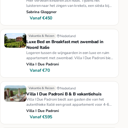
Hier vervelen kinderen zich nooit. Tijdens het
luisteren naar het zingen van krekels, een siësta bij
het zwembad, kunnen…
Sabrina Gloggner
Vanaf €450
Vakantie & Reizen
Nederland
Luxe Bed en Breakfast met zwembad in
Noord Italie
Logeren tussen de wijngaarden in een luxe en ruim
appartement met zwembad. Villa I Due Padroni biedt
het u allemaal en n…
Villa I Due Padroni
Vanaf €70
Vakantie & Reizen
Nederland
Villa I Due Padroni B & B vakantiehuis
Villa I Due Padroni biedt aan gasten die van het
autenthieke Italië een groot appartement voor 4-6
personen in de pracht…
Villa I Due Padroni
Vanaf €595