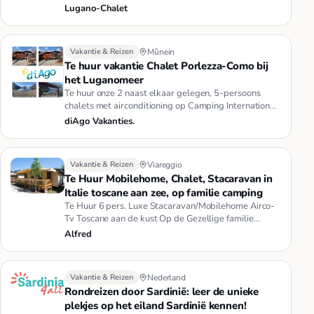
twee mooie h…
Lugano-Chalet
Vakantie & Reizen
Mûnein
Te huur vakantie Chalet Porlezza-Como bij
het Luganomeer
Te huur onze 2 naast elkaar gelegen, 5-persoons
chalets met airconditioning op Camping International
in Porlezza-Como. D…
diAgo Vakanties.
Vakantie & Reizen
Viareggio
Te Huur Mobilehome, Chalet, Stacaravan in
Italie toscane aan zee, op familie camping
Te Huur 6 pers. Luxe Stacaravan/Mobilehome Airco-
Tv Toscane aan de kust Op de Gezellige familie
Camping Paradisio in Tos…
Alfred
Vakantie & Reizen
Nederland
Rondreizen door Sardinië: leer de unieke
plekjes op het eiland Sardinië kennen!