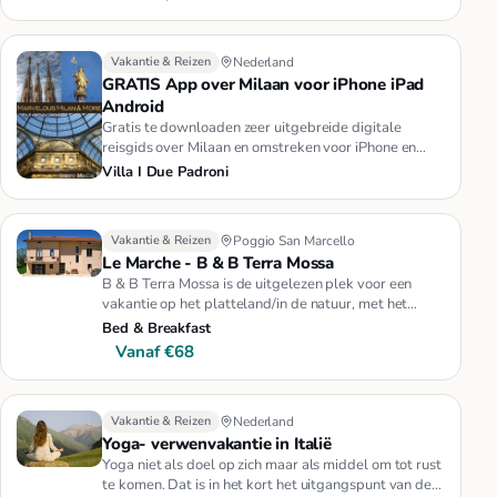
Vakantie & Reizen
Nederland
GRATIS App over Milaan voor iPhone iPad
Android
Gratis te downloaden zeer uitgebreide digitale
reisgids over Milaan en omstreken voor iPhone en
iPad, iPod Touch Android…
Villa I Due Padroni
Vakantie & Reizen
Poggio San Marcello
Le Marche - B & B Terra Mossa
B & B Terra Mossa is de uitgelezen plek voor een
vakantie op het platteland/in de natuur, met het
gemak van goede verbin…
Bed & Breakfast
Vanaf €68
Vakantie & Reizen
Nederland
Yoga- verwenvakantie in Italië
Yoga niet als doel op zich maar als middel om tot rust
te komen. Dat is in het kort het uitgangspunt van de