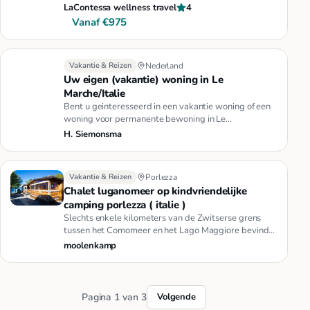
yogavakantie…
LaContessa wellness travel
4
Vanaf €975
Vakantie & Reizen
Nederland
Uw eigen (vakantie) woning in Le
Marche/Italie
Bent u geinteresseerd in een vakantie woning of een
woning voor permanente bewoning in Le
Marche/Italie? Dan bent u bij …
H. Siemonsma
Vakantie & Reizen
Porlezza
Chalet luganomeer op kindvriendelijke
camping porlezza ( italie )
Slechts enkele kilometers van de Zwitserse grens
tussen het Comomeer en het Lago Maggiore bevindt
zich aan het fraaie me…
moolenkamp
Pagina 1 van 3
Volgende