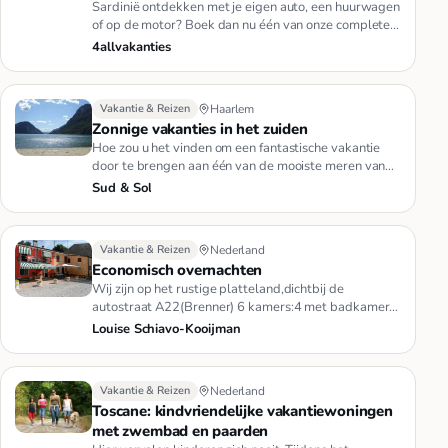
Sardinië ontdekken met je eigen auto, een huurwagen
of op de motor? Boek dan nu één van onze complete
rondreizen of stel…
4allvakanties
Vakantie & Reizen
Haarlem
Zonnige vakanties in het zuiden
Hoe zou u het vinden om een fantastische vakantie
door te brengen aan één van de mooiste meren van
Italië, in een ruim e…
Sud & Sol
Vakantie & Reizen
Nederland
Economisch overnachten
Wij zijn op het rustige platteland,dichtbij de
autostraat A22(Brenner) 6 kamers:4 met badkamer
in de kamer,2 met badkame…
Louise Schiavo-Kooijman
Vakantie & Reizen
Nederland
Toscane: kindvriendelijke vakantiewoningen
met zwembad en paarden