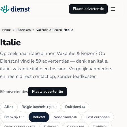
Plaats advertentie
/
/
/
Italie
Home
Rubrieken
Vakantie & Reizen
Italie
Op zoek naar italie binnen Vakantie & Reizen? Op
Dienst.nl vind je 59 advertenties — denk aan italie,
italië, vakantie italie en toscane. Vergelijk aanbieders
en neem direct contact op, zonder leadkosten.
59 advertenties
Plaats advertentie
Alles
Belgie luxemburg
Duitsland
119
34
Frankrijk
Italie
Nederland
Oost europa
122
59
236
45
Overige landen
Reizen
Spanje
Turkije
198
69
186
91